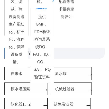
装、调
检。
配置等需
化
服务
试、验
求量身定
证、培训
设备制造
提供
制设计
售后：快
生产图纸
GMP、
速响应、
化，标准
FDA验证
长期服务
化，流程
咨询及系
化，保障
统DQ、
工艺流程
/ Process
设备质
FAT、IQ、
量。
QQ、
SAT、PQ
→
→
自来水
原水罐
验证资料
→
→
原水增压泵
机械过滤器
→
→
软化器1、2
活性炭滤器