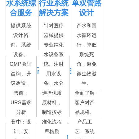
水系统综
行业系统
单双管路
合服务
解决方案
设计
提供系统
针对医疗
产水和回
设计咨
器械提供
水循环运
询、系统
专业纯化
行，降低
设备、
水设备系
系统死
GMP验证
统、注射
角，避免
立体式服
高品质产
按需量身
咨询、升
用水设
微生物滋
务
品制造
定制
级改造、
备、水分
生。
运营维保
售前：
选择优质
配系统解
全面了解
等全流程
URS需求
原材料，
决方案
客户对产
服务
分析
制造按标
品规格、
售中：设
准化流程
产品工
计、安
严格质
艺、系统
设备标椎
验证咨询