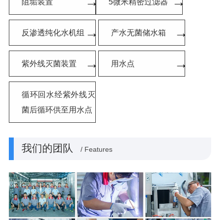
→
→
阻垢装置
5微米精密过滤器
→
→
反渗透纯化水机组
产水无菌储水箱
→
→
紫外线灭菌装置
用水点
循环回水经紫外线灭
菌后循环供至用水点
我们的团队
/ Features