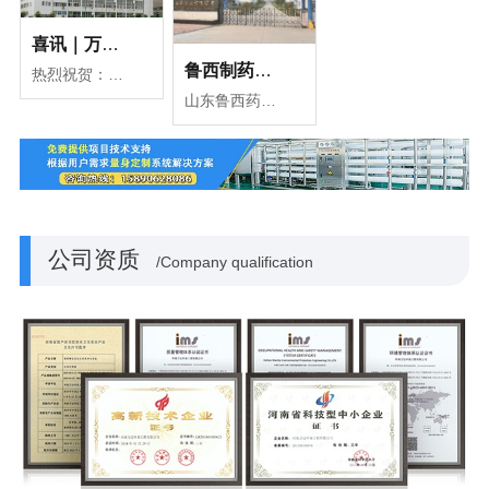
喜讯｜万达环保与新拓洋生物工程有限公司签约
鲁西制药使用万达环保纯化水机组设备
热烈祝贺：河南万达环保工程有限公司于2020年9月与新拓洋生物工程有限公司一套45m³/h纯化水装置的项目合同！旨在为该公司制药的高标准生产添砖加瓦。
山东鲁西药业有限公司始建于1991年6月27日，地处山东省菏泽市鄄城县开发区，是集原料药及制剂的研发、生产和销售为一体的现代化制药企业。
公司资质
/Company qualification