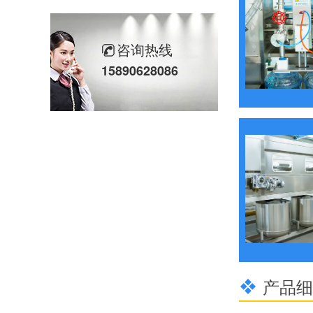
咨询热线
15890628086
河南万达环保祝祖国母亲74周年快乐
中秋赏月月更圆 河南万达环保祝您中秋节快乐
产品细