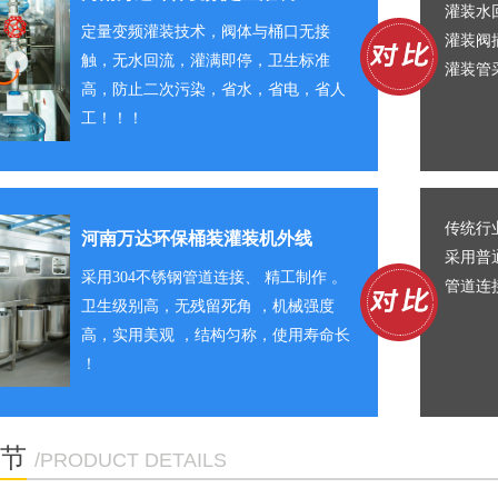
灌装水
定量变频灌装技术，阀体与桶口无接
灌装阀
触，无水回流，灌满即停，卫生标准
灌装管
高，防止二次污染，省水，省电，省人
工！！！
传
统
行
河南万达环保桶装灌装机外线
采用普通
采用304不锈钢管道连接、
精工制作 。
管道连
卫生级别高，无残留死角 ，机械强度
高，实用美观 ，结构匀称，使用寿命长
！
节
/PRODUCT DETAILS