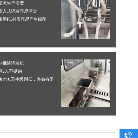
回流生产浪费
插入式灌装容易污染
采用PE材质容易产生细菌
业桶装灌装机
201不锈钢
接PVC卫生级别低，寿命有限