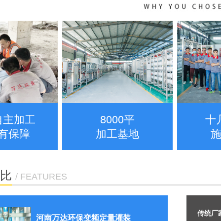
自主加工
8000平
十
有保障
加工基地
比
/ FEATURES
传统厂
河南万达环保变频定量灌装