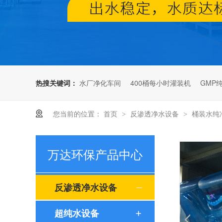
热搜关键词：
水厂净化车间
400桶每小时灌装机
GMP
您当前的位置：
首页
反渗透净水设备
桶装水纯
>
>
凝心聚力展望未来-2021万达环保年会圆满落幕
万达环保产品中心
反渗透净水设备
超纯水设备