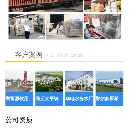
客户案例
/ CLIENT CASE
襄富源饮用水扶贫项目
商丘太平镇矿泉水项目厂
华电水务水厂
鄂尔多斯希布尔矿泉水项目
公司资质