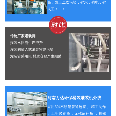
高，防止二次污染，省水，省电，省
人工！！！
传统厂家灌装阀
灌装水回流生产浪费
灌装阀插入式灌装容易污染
灌装管采用PE材质容易产生细菌
河南万达环保桶装灌装机外线
采用304不锈钢管道连接、
精工制作
。
卫生级别高，无残留死角 ，机械