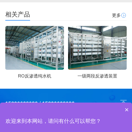
相关产品
更多
RO反渗透纯水机
一级两段反渗透装置
15890628086
/
15890628086
×
欢迎来到本网站，请问有什么可以帮您？
河南万达环保工程有限公司 版权所有
地址 : 郑州市中原区秦岭路巨正大厦A座2608室
网站地图