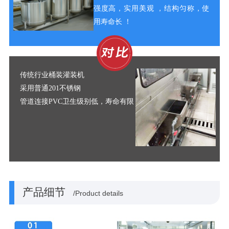
强度高，实用美观 ，结构匀称，使
用寿命长 ！
传
统
行业桶装灌装机
采用普通201不锈钢
管道连接PVC卫生级别低，寿命有限
产品细节
/Product details