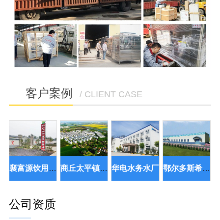
客户案例
/ CLIENT CASE
襄富源饮用水扶贫项目
商丘太平镇矿泉水项目厂
华电水务水厂
鄂尔多斯希布尔矿泉水项目
公司资质