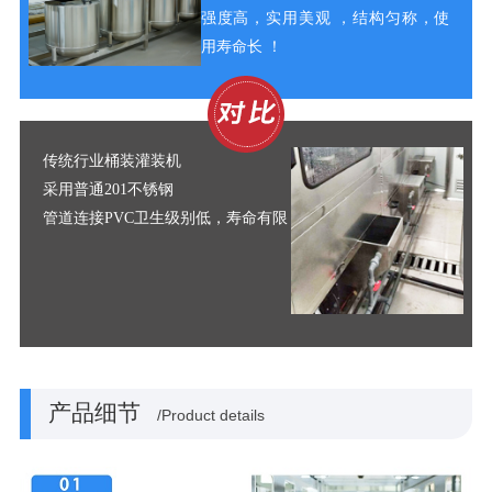
强度高，实用美观 ，结构匀称，使
用寿命长 ！
传
统
行业桶装灌装机
采用普通201不锈钢
管道连接PVC卫生级别低，寿命有限
产品细节
/Product details