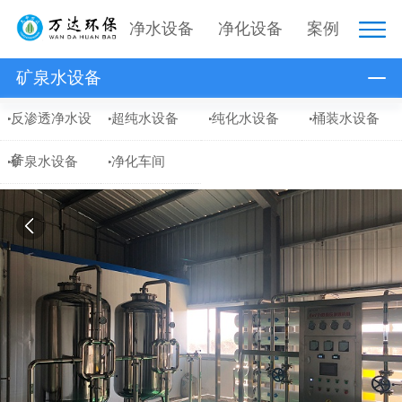
净水设备
净化设备
案例
矿泉水设备
反渗透净水设
超纯水设备
纯化水设备
桶装水设备
备
矿泉水设备
净化车间