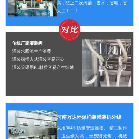
高，防止二次污染，省水，省电，省
人工！！！
传统厂家灌装阀
灌装水回流生产浪费
灌装阀插入式灌装容易污染
灌装管采用PE材质容易产生细菌
河南万达环保桶装灌装机外线
采用304不锈钢管道连接、
精工制作
。
卫生级别高，无残留死角 ，机械