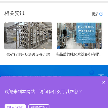
相关资讯
更多
高品质的纯化水设备都有哪些优势
煤矿行业用反渗透设备介绍
15890628086
/
15890628086
×
欢迎来到本网站，请问有什么可以帮您？
河南万达环保工程有限公司 版权所有
地址 : 郑州市中原区秦岭路巨正大厦A座2608室
网站地图