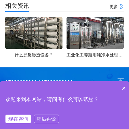
相关资讯
更多
什么是反渗透设备？
工业化工养殖用纯净水处理方法
15890628086
/
15890628086
×
欢迎来到本网站，请问有什么可以帮您？
河南万达环保工程有限公司 版权所有
地址 : 郑州市中原区秦岭路巨正大厦A座2608室
网站地图
现在咨询
稍后再说
免费获取报
拨打电话
电话咨询
产品中心
客户案例
关于我们