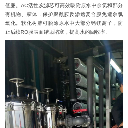
低廉。AC活性炭滤芯可高效吸附原水中余氯和部分
有机物、胶体，保护聚酰胺反渗透复合膜免遭余氯
氧化。软化树脂可脱除原水中大部分钙镁离子，防
止后续RO膜表面结垢堵塞，提高水的回收率。