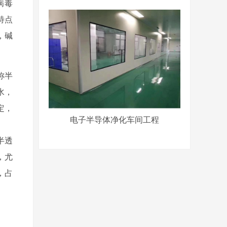
病毒
其特点
，碱
称半
水，
定，
电子半导体净化车间工程
半透
，尤
，占