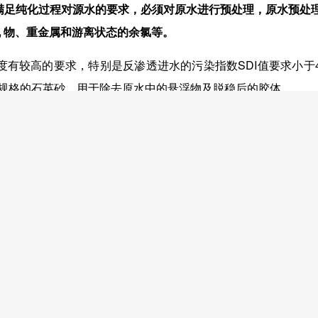
满足纯化过程对源水的要求，必须对原水进行预处理，原水预处
机
物、重金属和游离状态的余氯等。
度有较高的要求，特别是反渗透进水的污染指数
SDI
值要求小于
规格的石英砂，用于除去原水中的悬浮物及脱稳后的胶体。
含量小于
0.1mg/l
，因此采用活性炭滤器脱除原水中的余氯，防
的有机物。
钙、镁离子置换出去，经该设备流出后而爲硬度极低的软化水。
处理系统中起保险作用，当机械滤器工作状态不正常时把关，为
管道中的微粒进入水泵和反渗透系统，特设置保安滤器作为最后
子物质（絮凝剂），使水体中细小而松散的絮粒变得粗大而密实