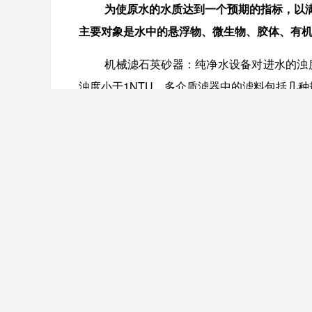
为使原水的水质达到一个预期的指标，以
主要对象是水中的悬浮物、微生物、胶体、有
机械滤石英砂器：纯净水设备对进水的浊
浊度小于
1NTU
。多介质滤器中的滤料包括几种
活性炭滤器：纯净水设备要求进水的余氯
渗透膜受到污染。同时可以进一步吸附原水中
软水器：采用钠离子交换树脂将原水中的
保安滤器：保安滤器属于微滤设备，在预
任何情况下都能够提供合格的供水
,
防止水中及
滤装置。
混凝、沉淀处理：通过在源水中投加高分
于快速沉淀。