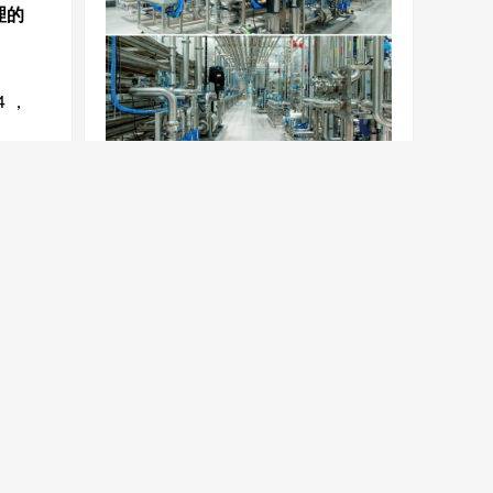
理的
4
，
工业纯净水反渗透设备
止反
保证
的过
医疗行业纯净水设备
，便